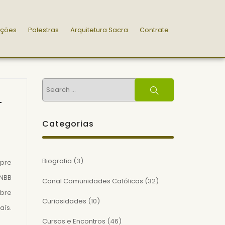
ações
Palestras
Arquitetura Sacra
Contrate
Search
Search
–
for:
Categorias
Biografia
(3)
pre
CNBB
Canal Comunidades Católicas
(32)
obre
Curiosidades
(10)
aís.
Cursos e Encontros
(46)