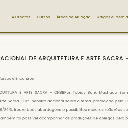
A Creatos
Cursos
Áreas de Atuação
Artigos e Premi
ACIONAL DE ARQUITETURA E ARTE SACRA 
ursos e Encontros
QUITTURA E ARTE SACRA – CNBBPor Tobias Bonk Machado Sem
 Arte Sacra. O 9º Encontro Nacional sobre o tema, promovido pela 
9/2013, trouxe boas abordagens e possibilitou maiores reflexões s
Também foi possível acompanhar as produções de colegas pelo p