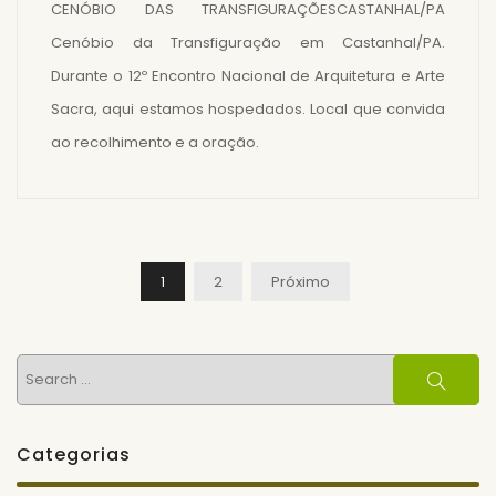
CENÓBIO DAS TRANSFIGURAÇÕESCASTANHAL/PA
Cenóbio da Transfiguração em Castanhal/PA.
Durante o 12º Encontro Nacional de Arquitetura e Arte
Sacra, aqui estamos hospedados. Local que convida
ao recolhimento e a oração.
Navegação
1
2
Próximo
Por
Posts
Search
Search
for:
Categorias